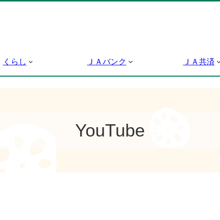
くらし
ＪＡバンク
ＪＡ共済
YouTube