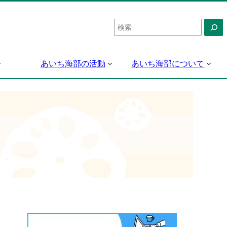
検
索
あいち海部の活動
あいち海部について