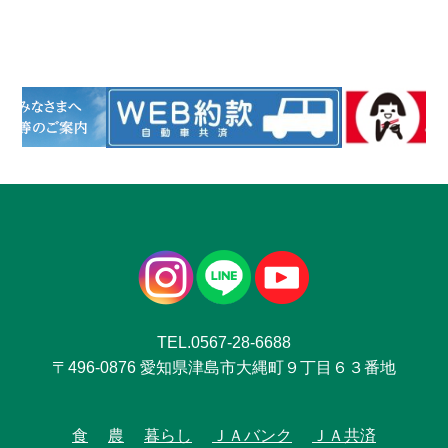
TEL.0567-28-6688
〒496-0876 愛知県津島市大縄町９丁目６３番地
食
農
暮らし
ＪＡバンク
ＪＡ共済