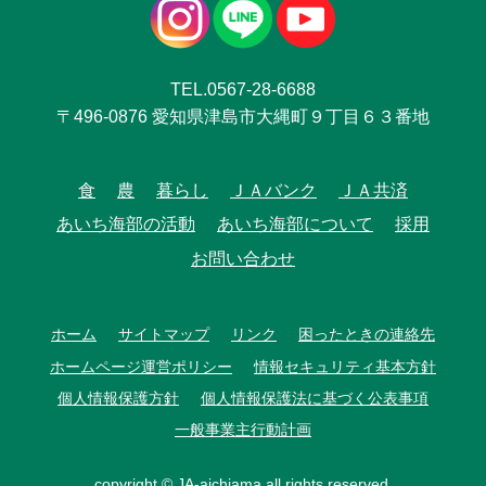
TEL.0567-28-6688
〒496-0876 愛知県津島市大縄町９丁目６３番地
食
農
暮らし
ＪＡバンク
ＪＡ共済
あいち海部の活動
あいち海部について
採用
お問い合わせ
ホーム
サイトマップ
リンク
困ったときの連絡先
ホームページ運営ポリシー
情報セキュリティ基本方針
個人情報保護方針
個人情報保護法に基づく公表事項
一般事業主行動計画
copyright © JA-aichiama all rights reserved.