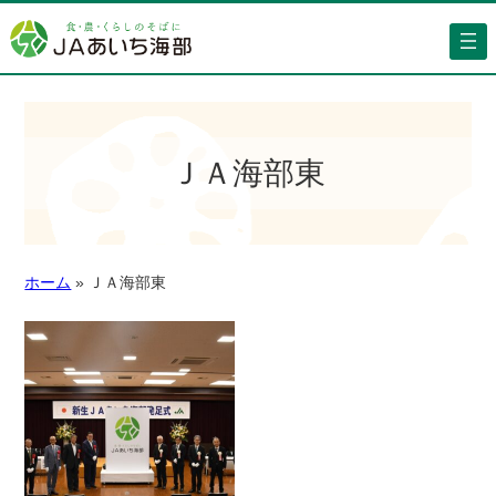
ＪＡ海部東
ホーム
»
ＪＡ海部東