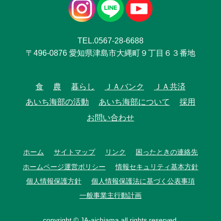
TEL.0567-28-6688
〒496-0876 愛知県津島市大縄町９丁目６３番地
食
農
暮らし
ＪＡバンク
ＪＡ共済
あいち海部の活動
あいち海部について
採用
お問い合わせ
ホーム
サイトマップ
リンク
困ったときの連絡先
ホームページ運営ポリシー
情報セキュリティ基本方針
個人情報保護方針
個人情報保護法に基づく公表事項
一般事業主行動計画
copyright © JA-aichiama all rights reserved.