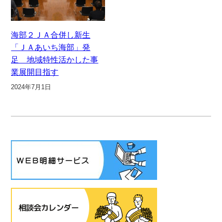
海部２ＪＡ合併し新生
「ＪＡあいち海部」発
足 地域特性活かした事
業展開目指す
2024年7月1日