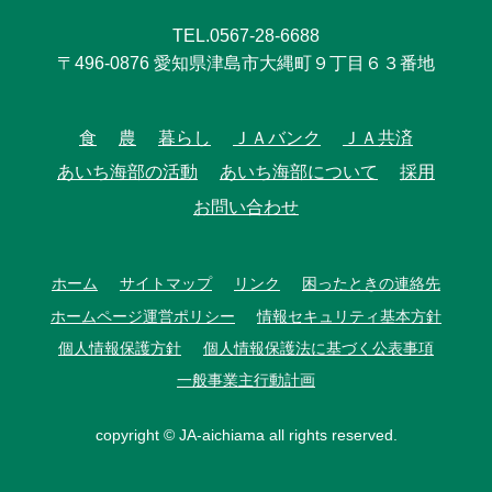
TEL.0567-28-6688
〒496-0876 愛知県津島市大縄町９丁目６３番地
食
農
暮らし
ＪＡバンク
ＪＡ共済
あいち海部の活動
あいち海部について
採用
お問い合わせ
ホーム
サイトマップ
リンク
困ったときの連絡先
ホームページ運営ポリシー
情報セキュリティ基本方針
個人情報保護方針
個人情報保護法に基づく公表事項
一般事業主行動計画
copyright © JA-aichiama all rights reserved.