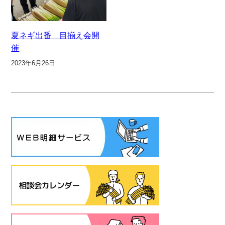
夏ネギ出番 目揃え会開
催
2023年6月26日