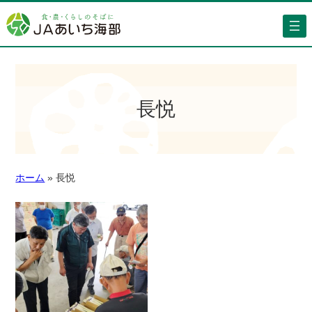
長悦
ホーム
»
長悦