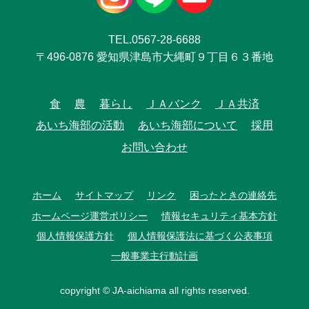
TEL.0567-28-6688
〒496-0876 愛知県津島市大縄町９丁目６３番地
食
農
暮らし
ＪＡバンク
ＪＡ共済
あいち海部の活動
あいち海部について
採用
お問い合わせ
ホーム
サイトマップ
リンク
困ったときの連絡先
ホームページ運営ポリシー
情報セキュリティ基本方針
個人情報保護方針
個人情報保護法に基づく公表事項
一般事業主行動計画
copyright © JA-aichiama all rights reserved.