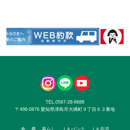
TEL.0567-28-6688
〒496-0876 愛知県津島市大縄町９丁目６３番地
食
農
暮らし
ＪＡバンク
ＪＡ共済