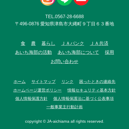
TEL.0567-28-6688
〒496-0876 愛知県津島市大縄町９丁目６３番地
食
農
暮らし
ＪＡバンク
ＪＡ共済
あいち海部の活動
あいち海部について
採用
お問い合わせ
ホーム
サイトマップ
リンク
困ったときの連絡先
ホームページ運営ポリシー
情報セキュリティ基本方針
個人情報保護方針
個人情報保護法に基づく公表事項
一般事業主行動計画
copyright © JA-aichiama all rights reserved.