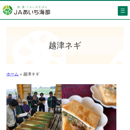
越津ネギ
ホーム
»
越津ネギ