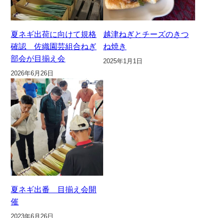
夏ネギ出荷に向けて規格
越津ねぎとチーズのきつ
確認 佐織園芸組合ねぎ
ね焼き
部会が目揃え会
2025年1月1日
2026年6月26日
夏ネギ出番 目揃え会開
催
2023年6月26日