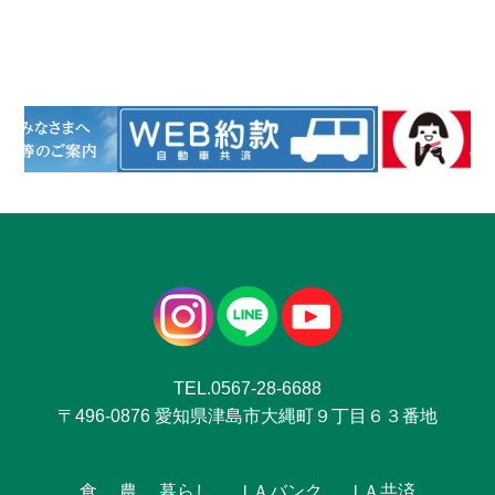
TEL.0567-28-6688
〒496-0876 愛知県津島市大縄町９丁目６３番地
食
農
暮らし
ＪＡバンク
ＪＡ共済