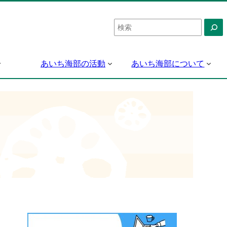
検
索
あいち海部の活動
あいち海部について