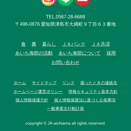
TEL.0567-28-6688
〒496-0876 愛知県津島市大縄町９丁目６３番地
食
農
暮らし
ＪＡバンク
ＪＡ共済
あいち海部の活動
あいち海部について
採用
お問い合わせ
ホーム
サイトマップ
リンク
困ったときの連絡先
ホームページ運営ポリシー
情報セキュリティ基本方針
個人情報保護方針
個人情報保護法に基づく公表事項
一般事業主行動計画
copyright © JA-aichiama all rights reserved.