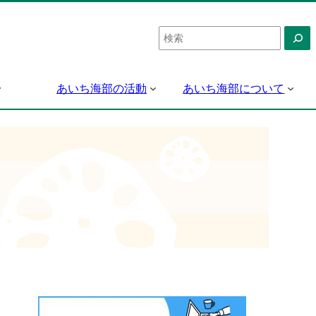
検
索
あいち海部の活動
あいち海部について