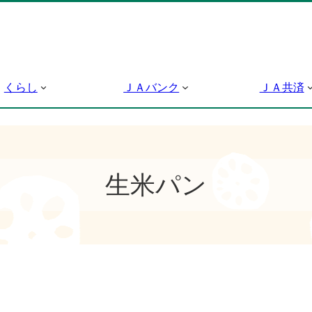
くらし
ＪＡバンク
ＪＡ共済
生米パン