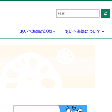
検
索
あいち海部の活動
あいち海部について