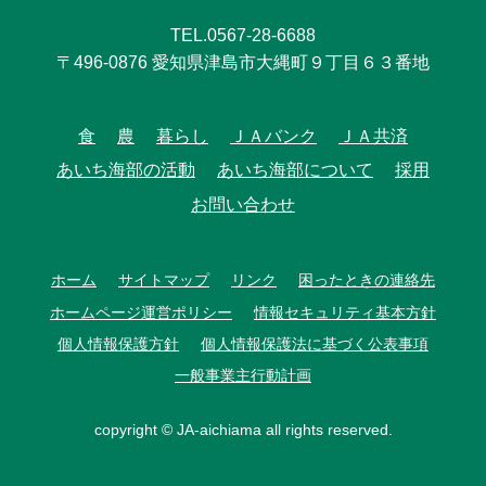
TEL.0567-28-6688
〒496-0876 愛知県津島市大縄町９丁目６３番地
食
農
暮らし
ＪＡバンク
ＪＡ共済
あいち海部の活動
あいち海部について
採用
お問い合わせ
ホーム
サイトマップ
リンク
困ったときの連絡先
ホームページ運営ポリシー
情報セキュリティ基本方針
個人情報保護方針
個人情報保護法に基づく公表事項
一般事業主行動計画
copyright © JA-aichiama all rights reserved.