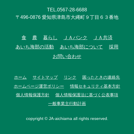
TEL.0567-28-6688
〒496-0876 愛知県津島市大縄町９丁目６３番地
食
農
暮らし
ＪＡバンク
ＪＡ共済
あいち海部の活動
あいち海部について
採用
お問い合わせ
ホーム
サイトマップ
リンク
困ったときの連絡先
ホームページ運営ポリシー
情報セキュリティ基本方針
個人情報保護方針
個人情報保護法に基づく公表事項
一般事業主行動計画
copyright © JA-aichiama all rights reserved.