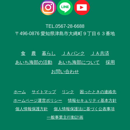
TEL.0567-28-6688
〒496-0876 愛知県津島市大縄町９丁目６３番地
食
農
暮らし
ＪＡバンク
ＪＡ共済
あいち海部の活動
あいち海部について
採用
お問い合わせ
ホーム
サイトマップ
リンク
困ったときの連絡先
ホームページ運営ポリシー
情報セキュリティ基本方針
個人情報保護方針
個人情報保護法に基づく公表事項
一般事業主行動計画