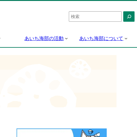
検
索
あいち海部の活動
あいち海部について