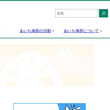
検
索
あいち海部の活動
あいち海部について