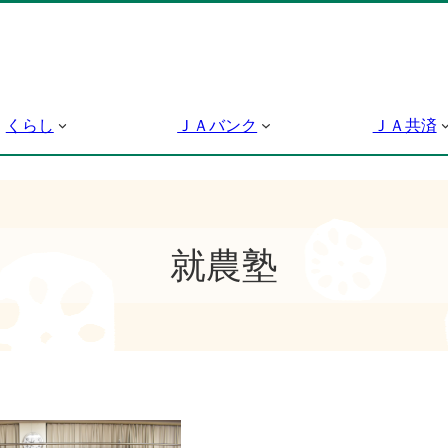
くらし
ＪＡバンク
ＪＡ共済
就農塾