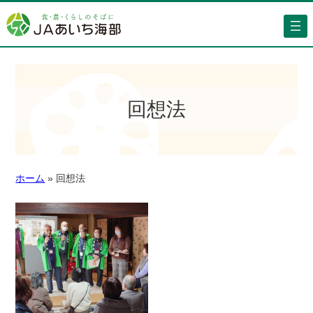
回想法
ホーム
»
回想法