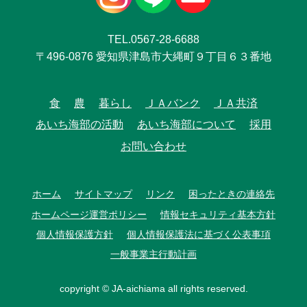
TEL.0567-28-6688
〒496-0876 愛知県津島市大縄町９丁目６３番地
食
農
暮らし
ＪＡバンク
ＪＡ共済
あいち海部の活動
あいち海部について
採用
お問い合わせ
ホーム
サイトマップ
リンク
困ったときの連絡先
ホームページ運営ポリシー
情報セキュリティ基本方針
個人情報保護方針
個人情報保護法に基づく公表事項
一般事業主行動計画
copyright © JA-aichiama all rights reserved.