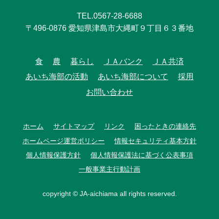
TEL.0567-28-6688
〒496-0876 愛知県津島市大縄町９丁目６３番地
食
農
暮らし
ＪＡバンク
ＪＡ共済
あいち海部の活動
あいち海部について
採用
お問い合わせ
ホーム
サイトマップ
リンク
困ったときの連絡先
ホームページ運営ポリシー
情報セキュリティ基本方針
個人情報保護方針
個人情報保護法に基づく公表事項
一般事業主行動計画
copyright © JA-aichiama all rights reserved.