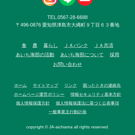
TEL.0567-28-6688
〒496-0876 愛知県津島市大縄町９丁目６３番地
食
農
暮らし
ＪＡバンク
ＪＡ共済
あいち海部の活動
あいち海部について
採用
お問い合わせ
ホーム
サイトマップ
リンク
困ったときの連絡先
ホームページ運営ポリシー
情報セキュリティ基本方針
個人情報保護方針
個人情報保護法に基づく公表事項
一般事業主行動計画
copyright © JA-aichiama all rights reserved.