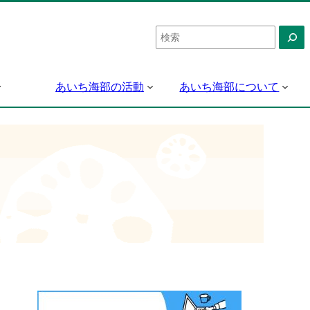
検
索
あいち海部の活動
あいち海部について