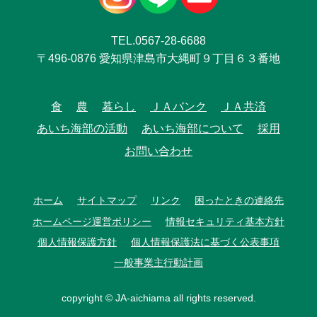
TEL.0567-28-6688
〒496-0876 愛知県津島市大縄町９丁目６３番地
食
農
暮らし
ＪＡバンク
ＪＡ共済
あいち海部の活動
あいち海部について
採用
お問い合わせ
ホーム
サイトマップ
リンク
困ったときの連絡先
ホームページ運営ポリシー
情報セキュリティ基本方針
個人情報保護方針
個人情報保護法に基づく公表事項
一般事業主行動計画
copyright © JA-aichiama all rights reserved.