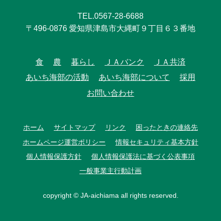
TEL.0567-28-6688
〒496-0876 愛知県津島市大縄町９丁目６３番地
食
農
暮らし
ＪＡバンク
ＪＡ共済
あいち海部の活動
あいち海部について
採用
お問い合わせ
ホーム
サイトマップ
リンク
困ったときの連絡先
ホームページ運営ポリシー
情報セキュリティ基本方針
個人情報保護方針
個人情報保護法に基づく公表事項
一般事業主行動計画
copyright © JA-aichiama all rights reserved.