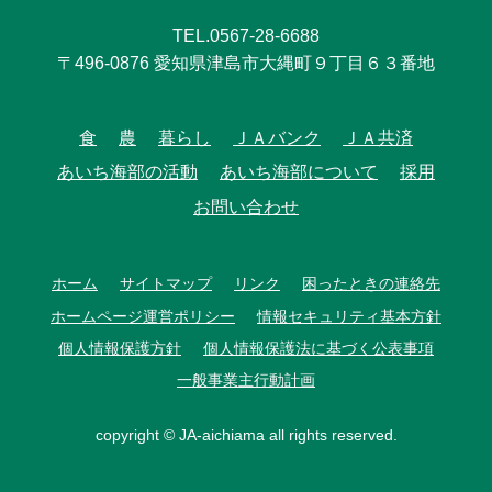
TEL.0567-28-6688
〒496-0876 愛知県津島市大縄町９丁目６３番地
食
農
暮らし
ＪＡバンク
ＪＡ共済
あいち海部の活動
あいち海部について
採用
お問い合わせ
ホーム
サイトマップ
リンク
困ったときの連絡先
ホームページ運営ポリシー
情報セキュリティ基本方針
個人情報保護方針
個人情報保護法に基づく公表事項
一般事業主行動計画
copyright © JA-aichiama all rights reserved.