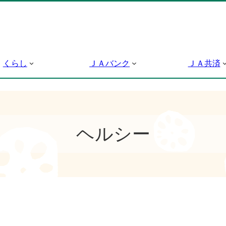
くらし
ＪＡバンク
ＪＡ共済
ヘルシー