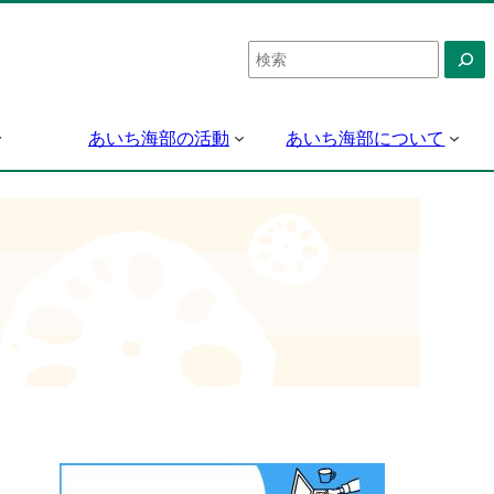
検
索
あいち海部の活動
あいち海部について