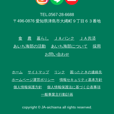
TEL.0567-28-6688
〒496-0876 愛知県津島市大縄町９丁目６３番地
食
農
暮らし
ＪＡバンク
ＪＡ共済
あいち海部の活動
あいち海部について
採用
お問い合わせ
ホーム
サイトマップ
リンク
困ったときの連絡先
ホームページ運営ポリシー
情報セキュリティ基本方針
個人情報保護方針
個人情報保護法に基づく公表事項
一般事業主行動計画
copyright © JA-aichiama all rights reserved.