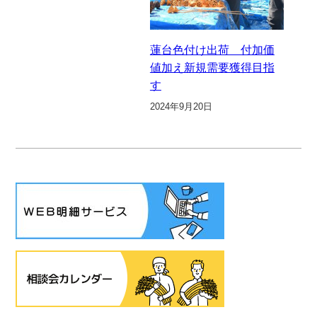
蓮台色付け出荷 付加価
値加え新規需要獲得目指
す
2024年9月20日