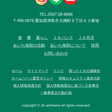
TEL.0567-28-6688
〒496-0876 愛知県津島市大縄町９丁目６３番地
食
農
暮らし
ＪＡバンク
ＪＡ共済
あいち海部の活動
あいち海部について
採用
お問い合わせ
ホーム
サイトマップ
リンク
困ったときの連絡先
ホームページ運営ポリシー
情報セキュリティ基本方針
個人情報保護方針
個人情報保護法に基づく公表事項
一般事業主行動計画
copyright © JA-aichiama all rights reserved.