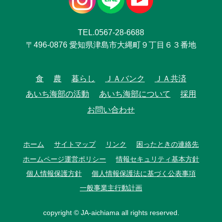
TEL.0567-28-6688
〒496-0876 愛知県津島市大縄町９丁目６３番地
食
農
暮らし
ＪＡバンク
ＪＡ共済
あいち海部の活動
あいち海部について
採用
お問い合わせ
ホーム
サイトマップ
リンク
困ったときの連絡先
ホームページ運営ポリシー
情報セキュリティ基本方針
個人情報保護方針
個人情報保護法に基づく公表事項
一般事業主行動計画
copyright © JA-aichiama all rights reserved.