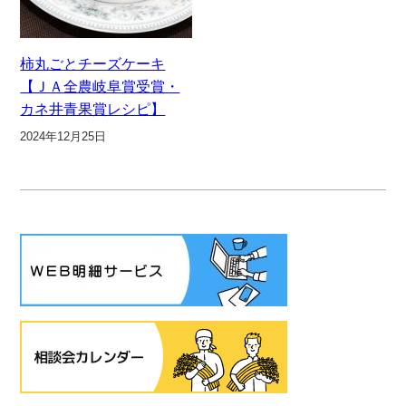
柿丸ごとチーズケーキ
【ＪＡ全農岐阜賞受賞・
カネ井青果賞レシピ】
2024年12月25日