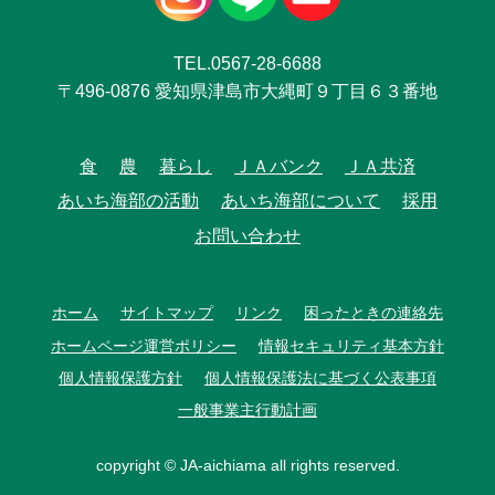
TEL.0567-28-6688
〒496-0876 愛知県津島市大縄町９丁目６３番地
食
農
暮らし
ＪＡバンク
ＪＡ共済
あいち海部の活動
あいち海部について
採用
お問い合わせ
ホーム
サイトマップ
リンク
困ったときの連絡先
ホームページ運営ポリシー
情報セキュリティ基本方針
個人情報保護方針
個人情報保護法に基づく公表事項
一般事業主行動計画
copyright © JA-aichiama all rights reserved.