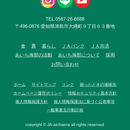
TEL.0567-28-6688
〒496-0876 愛知県津島市大縄町９丁目６３番地
食
農
暮らし
ＪＡバンク
ＪＡ共済
あいち海部の活動
あいち海部について
採用
お問い合わせ
ホーム
サイトマップ
リンク
困ったときの連絡先
ホームページ運営ポリシー
情報セキュリティ基本方針
個人情報保護方針
個人情報保護法に基づく公表事項
一般事業主行動計画
copyright © JA-aichiama all rights reserved.