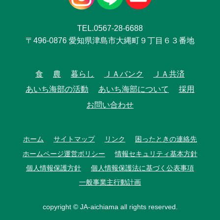
TEL.0567-28-6688
〒496-0876 愛知県津島市大縄町９丁目６３番地
食
農
暮らし
ＪＡバンク
ＪＡ共済
あいち海部の活動
あいち海部について
採用
お問い合わせ
ホーム
サイトマップ
リンク
困ったときの連絡先
ホームページ運営ポリシー
情報セキュリティ基本方針
個人情報保護方針
個人情報保護法に基づく公表事項
一般事業主行動計画
copyright © JA-aichiama all rights reserved.