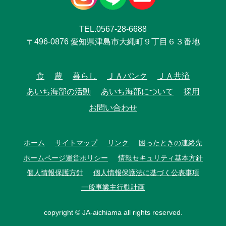
TEL.0567-28-6688
〒496-0876 愛知県津島市大縄町９丁目６３番地
食
農
暮らし
ＪＡバンク
ＪＡ共済
あいち海部の活動
あいち海部について
採用
お問い合わせ
ホーム
サイトマップ
リンク
困ったときの連絡先
ホームページ運営ポリシー
情報セキュリティ基本方針
個人情報保護方針
個人情報保護法に基づく公表事項
一般事業主行動計画
copyright © JA-aichiama all rights reserved.