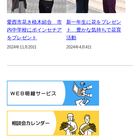
愛西市花き植木組合 市
新一年生に花をプレゼン
内中学校にポインセチア
ト 豊かな気持ちで花育
をプレゼント
活動
2024年11月20日
2024年4月4日