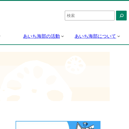
検
索
あいち海部の活動
あいち海部について