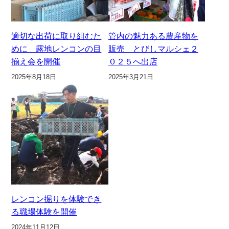
適切な出荷に取り組むた
管内の魅力ある農産物を
めに 露地レンコンの目
販売 とびしマルシェ２
揃え会を開催
０２５へ出店
2025年8月18日
2025年3月21日
レンコン掘りを体験でき
る職場体験を開催
2024年11月12日