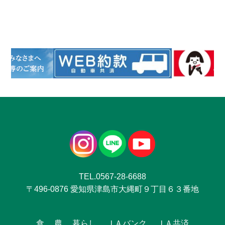
TEL.0567-28-6688
〒496-0876 愛知県津島市大縄町９丁目６３番地
食
農
暮らし
ＪＡバンク
ＪＡ共済