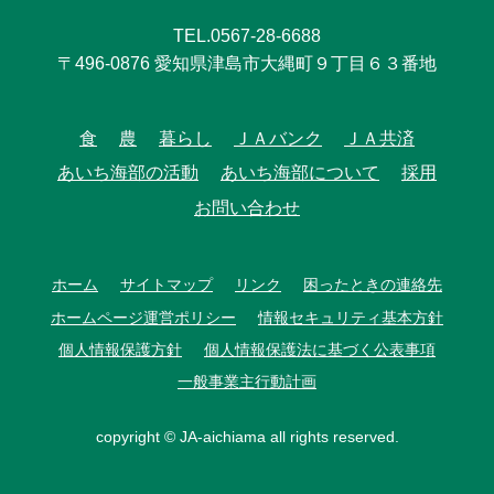
TEL.0567-28-6688
〒496-0876 愛知県津島市大縄町９丁目６３番地
食
農
暮らし
ＪＡバンク
ＪＡ共済
あいち海部の活動
あいち海部について
採用
お問い合わせ
ホーム
サイトマップ
リンク
困ったときの連絡先
ホームページ運営ポリシー
情報セキュリティ基本方針
個人情報保護方針
個人情報保護法に基づく公表事項
一般事業主行動計画
copyright © JA-aichiama all rights reserved.