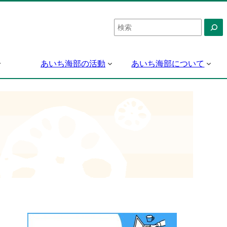
検
索
あいち海部の活動
あいち海部について