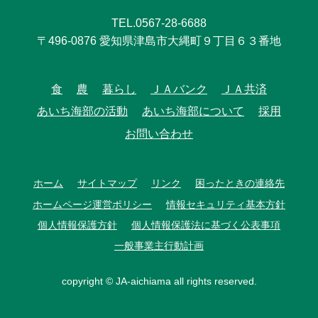
TEL.0567-28-6688
〒496-0876 愛知県津島市大縄町９丁目６３番地
食
農
暮らし
ＪＡバンク
ＪＡ共済
あいち海部の活動
あいち海部について
採用
お問い合わせ
ホーム
サイトマップ
リンク
困ったときの連絡先
ホームページ運営ポリシー
情報セキュリティ基本方針
個人情報保護方針
個人情報保護法に基づく公表事項
一般事業主行動計画
copyright © JA-aichiama all rights reserved.