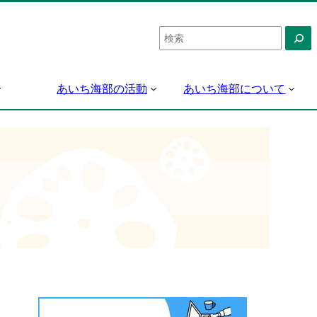
検
索
あいち海部の活動
あいち海部について