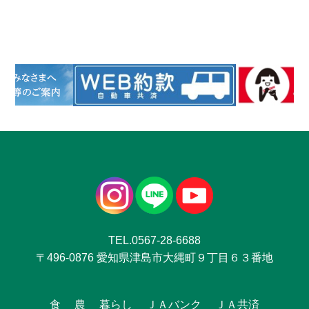
TEL.0567-28-6688
〒496-0876 愛知県津島市大縄町９丁目６３番地
食
農
暮らし
ＪＡバンク
ＪＡ共済