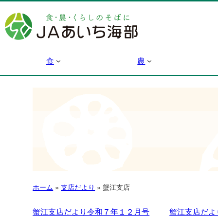
食
農
ホーム
»
支店だより
»
蟹江支店
蟹江支店だより令和７年１２月号
蟹江支店だよ