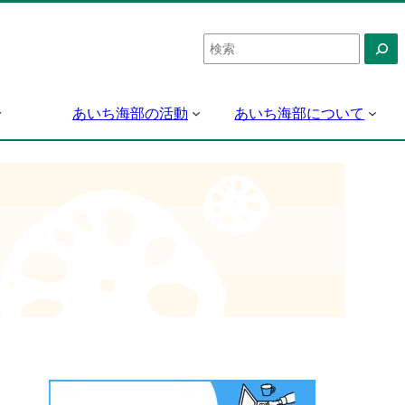
検
索
あいち海部の活動
あいち海部について