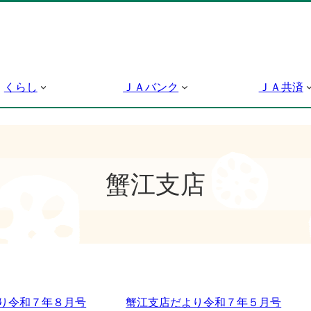
くらし
ＪＡバンク
ＪＡ共済
蟹江支店
り令和７年８月号
蟹江支店だより令和７年５月号