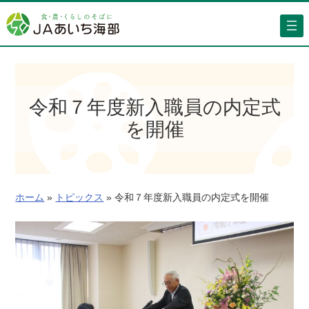
内
容
を
ス
キ
ッ
令和７年度新入職員の内定式
プ
を開催
ホーム
»
トピックス
»
令和７年度新入職員の内定式を開催