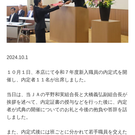
2024.10.1
１０月１日、本店にて令和７年度新入職員の内定式を開
催し、内定者１１名が出席しました。
当日は、当ＪＡの平野和実組合長と大橋義弘副組合長が
挨拶を述べて、内定証書の授与などを行った後に、内定
者が式典の開催についてのお礼と今後の抱負や答辞を話
しました。
また、内定式後には班ごとに分かれて若手職員を交えた