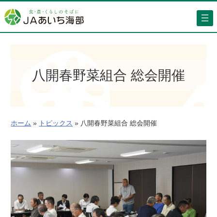
内
容
を
ス
キ
ッ
八開春野菜組合 総会開催
プ
ホーム
»
トピックス
»
八開春野菜組合 総会開催