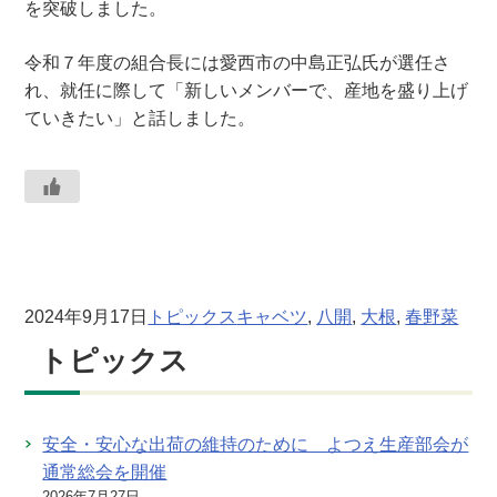
を突破しました。
令和７年度の組合長には愛西市の中島正弘氏が選任さ
れ、就任に際して「新しいメンバーで、産地を盛り上げ
ていきたい」と話しました。
2024年9月17日
トピックス
キャベツ
, 
八開
, 
大根
, 
春野菜
トピックス
安全・安心な出荷の維持のために よつえ生産部会が
通常総会を開催
2026年7月27日