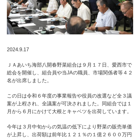
2024.9.17
ＪＡあいち海部八開春野菜組合は９月１７日、愛西市で
総会を開催し、組合員や当JAの職員、市場関係者等４２
名が出席しました。
この日は令和６年度の事業報告や役員の改選など全３議
案が上程され、全議案が可決されました。同組合では１
月から６月にかけて大根とキャベツを出荷しています。
今年は３月中旬からの気温の低下により野菜の販売単価
が上昇し、出荷額は前年比１２１％の１億２６００万円