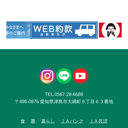
TEL.0567-28-6688
〒496-0876 愛知県津島市大縄町９丁目６３番地
食
農
暮らし
ＪＡバンク
ＪＡ共済