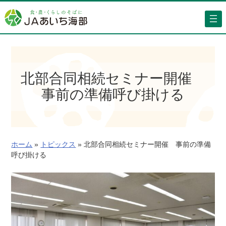
内
容
を
ス
キ
ッ
北部合同相続セミナー開催
プ
事前の準備呼び掛ける
ホーム
»
トピックス
»
北部合同相続セミナー開催 事前の準備
呼び掛ける