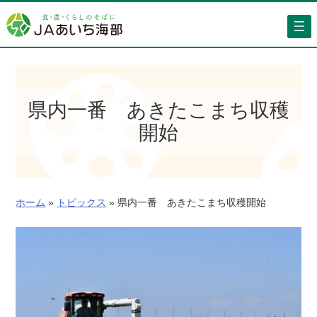
内
容
を
ス
キ
ッ
県内一番 あきたこまち収穫
プ
開始
ホーム
»
トピックス
»
県内一番 あきたこまち収穫開始