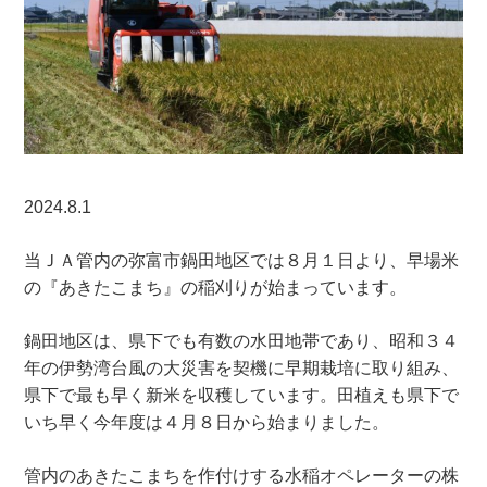
2024.8.1
当ＪＡ管内の弥富市鍋田地区では８月１日より、早場米
の『あきたこまち』の稲刈りが始まっています。
鍋田地区は、県下でも有数の水田地帯であり、昭和３４
年の伊勢湾台風の大災害を契機に早期栽培に取り組み、
県下で最も早く新米を収穫しています。田植えも県下で
いち早く今年度は４月８日から始まりました。
管内のあきたこまちを作付けする水稲オペレーターの株