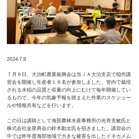
2024.7.9
７月９日、大治町農業振興会は当ＪＡ大治支店で稲作講
習会を開催し生産者１６名が参加しました。管内で栽培
される水稲の品質と収量の向上にむけて毎年開催してい
るもので、今年の気象予報を踏まえた作業のスケジュー
ルや情報共有などを行います。
この日は講師として海部農林水産事務所の光嵜克敏氏と
株式会社金星商会の鈴木勘太氏を招きました。講習会の
中では昨年度海部地域で大きな被害を出したイネカメム