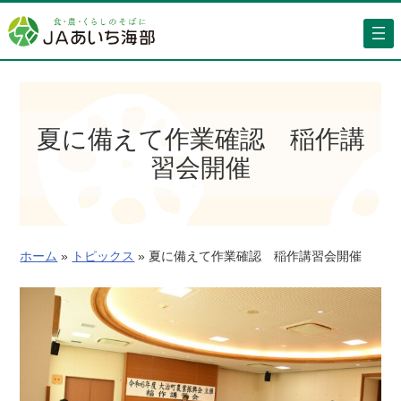
内
容
を
ス
キ
ッ
夏に備えて作業確認 稲作講
プ
習会開催
ホーム
»
トピックス
»
夏に備えて作業確認 稲作講習会開催