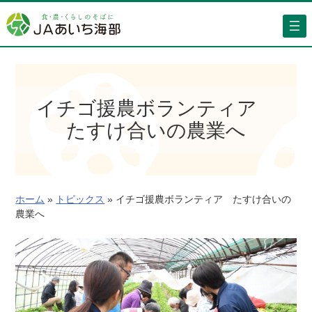
内
容
を
ス
キ
ッ
イチゴ援農ボランティア
プ
たすけ合いの農業へ
ホーム
»
トピックス
»
イチゴ援農ボランティア たすけ合いの
農業へ