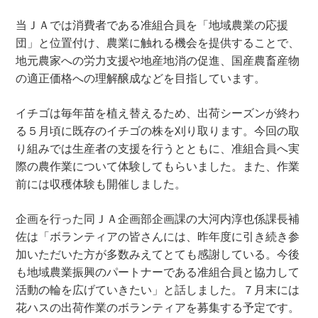
当ＪＡでは消費者である准組合員を「地域農業の応援
団」と位置付け、農業に触れる機会を提供することで、
地元農家への労力支援や地産地消の促進、国産農畜産物
の適正価格への理解醸成などを目指しています。
イチゴは毎年苗を植え替えるため、出荷シーズンが終わ
る５月頃に既存のイチゴの株を刈り取ります。今回の取
り組みでは生産者の支援を行うとともに、准組合員へ実
際の農作業について体験してもらいました。また、作業
前には収穫体験も開催しました。
企画を行った同ＪＡ企画部企画課の大河内淳也係課長補
佐は「ボランティアの皆さんには、昨年度に引き続き参
加いただいた方が多数みえてとても感謝している。今後
も地域農業振興のパートナーである准組合員と協力して
活動の輪を広げていきたい」と話しました。７月末には
花ハスの出荷作業のボランティアを募集する予定です。