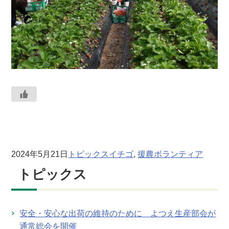
2024年5月21日
トピックス
イチゴ
, 
援農ボランティア
トピックス
安全・安心な出荷の維持のために よつえ生産部会が
通常総会を開催