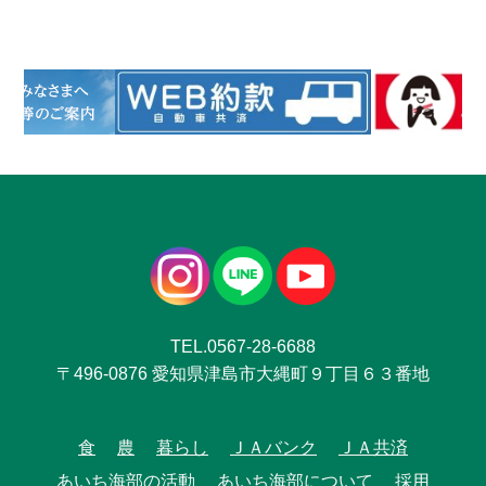
TEL.0567-28-6688
〒496-0876 愛知県津島市大縄町９丁目６３番地
食
農
暮らし
ＪＡバンク
ＪＡ共済
あいち海部の活動
あいち海部について
採用