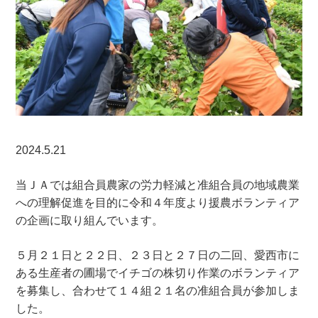
2024.5.21
当ＪＡでは組合員農家の労力軽減と准組合員の地域農業
への理解促進を目的に令和４年度より援農ボランティア
の企画に取り組んでいます。
５月２１日と２２日、２３日と２７日の二回、愛西市に
ある生産者の圃場でイチゴの株切り作業のボランティア
を募集し、合わせて１４組２１名の准組合員が参加しま
した。