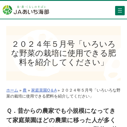
内
容
を
ス
キ
ッ
２０２４年５月号「いろいろ
プ
な野菜の栽培に使用できる肥
料を紹介してください」
ホーム
»
農
»
家庭菜園Q＆A
»
２０２４年５月号「いろいろな野
菜の栽培に使用できる肥料を紹介してください」
Ｑ．昔からの農家でも小規模になってき
て家庭菜園ほどの農業に移った人が多く