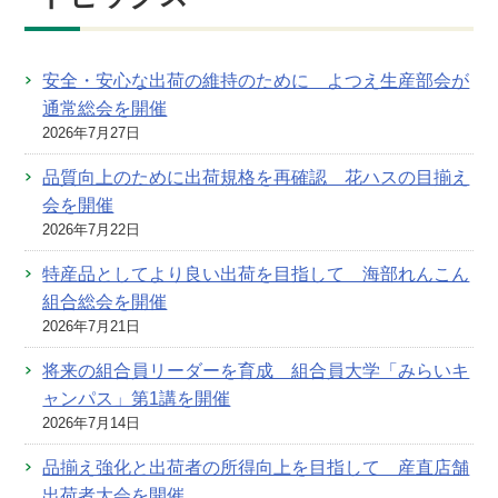
安全・安心な出荷の維持のために よつえ生産部会が
通常総会を開催
2026年7月27日
品質向上のために出荷規格を再確認 花ハスの目揃え
会を開催
2026年7月22日
特産品としてより良い出荷を目指して 海部れんこん
組合総会を開催
2026年7月21日
将来の組合員リーダーを育成 組合員大学「みらいキ
ャンパス」第1講を開催
2026年7月14日
品揃え強化と出荷者の所得向上を目指して 産直店舗
出荷者大会を開催