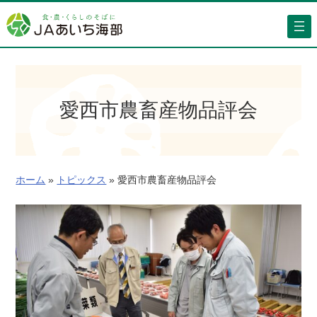
内
容
を
ス
キ
ッ
愛西市農畜産物品評会
プ
ホーム
»
トピックス
»
愛西市農畜産物品評会