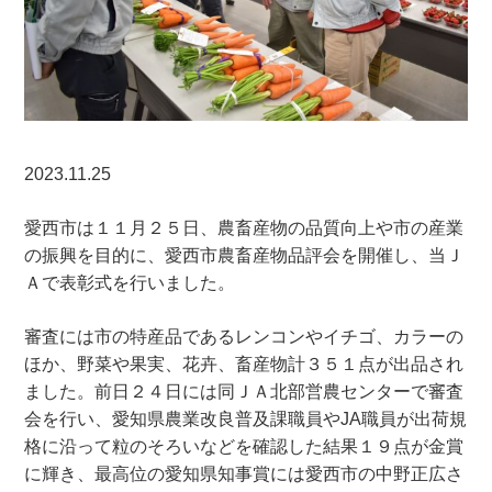
2023.11.25
愛西市は１１月２５日、農畜産物の品質向上や市の産業
の振興を目的に、愛西市農畜産物品評会を開催し、当Ｊ
Ａで表彰式を行いました。
審査には市の特産品であるレンコンやイチゴ、カラーの
ほか、野菜や果実、花卉、畜産物計３５１点が出品され
ました。前日２４日には同ＪＡ北部営農センターで審査
会を行い、愛知県農業改良普及課職員やJA職員が出荷規
格に沿って粒のそろいなどを確認した結果１９点が金賞
に輝き、最高位の愛知県知事賞には愛西市の中野正広さ