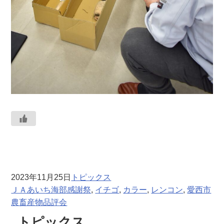
2023年11月25日
トピックス
ＪＡあいち海部感謝祭
, 
イチゴ
, 
カラー
, 
レンコン
, 
愛西市
農畜産物品評会
トピックス