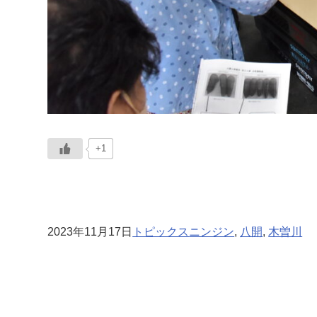
+1
2023年11月17日
トピックス
ニンジン
, 
八開
, 
木曽川