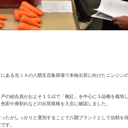
市にある当ＪＡの八開支店集荷場で本格出荷に向けたニンジン
６戸の組合員がおよそ１２㌶で「敬紅」を中心に３品種を栽培
、色彩や身割れなどの出荷規格を入念に確認しました。
なったがしっかりと選別することで八開ブランドとして信頼を
定です。