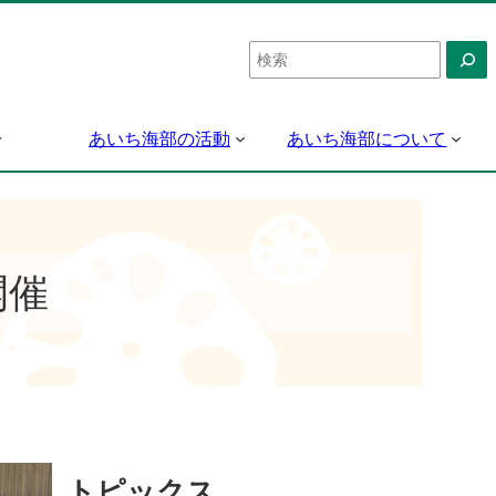
検
索
あいち海部の活動
あいち海部について
開催
トピックス