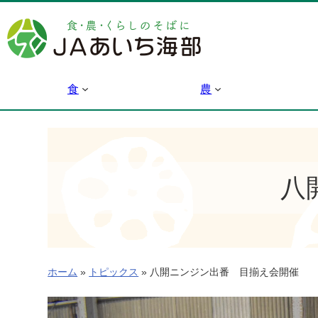
内
容
を
ス
キ
食
農
ッ
プ
八
ホーム
»
トピックス
»
八開ニンジン出番 目揃え会開催