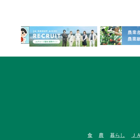
1
食
農
暮らし
Ｊ