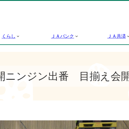
くらし
ＪＡバンク
ＪＡ共済
開ニンジン出番 目揃え会