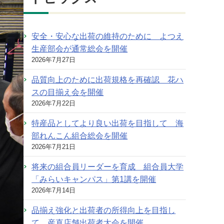
安全・安心な出荷の維持のために よつえ
生産部会が通常総会を開催
2026年7月27日
品質向上のために出荷規格を再確認 花ハ
スの目揃え会を開催
2026年7月22日
特産品としてより良い出荷を目指して 海
部れんこん組合総会を開催
2026年7月21日
将来の組合員リーダーを育成 組合員大学
「みらいキャンパス」第1講を開催
2026年7月14日
品揃え強化と出荷者の所得向上を目指し
て 産直店舗出荷者大会を開催